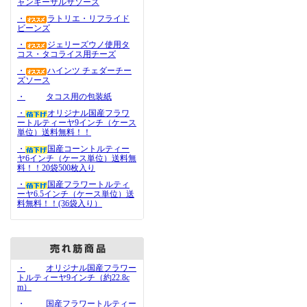
ャンキーサルサソース
・
ラトリエ・リフライド
ビーンズ
・
ジェリーズウノ使用タ
コス・タコライス用チーズ
・
ハインツ チェダーチー
ズソース
・
タコス用の包装紙
・
オリジナル国産フラワ
ートルティーヤ9インチ（ケース
単位）送料無料！！
・
国産コーントルティー
ヤ6インチ（ケース単位）送料無
料！！20袋500枚入り
・
国産フラワートルティ
ーヤ6.5インチ（ケース単位）送
料無料！！(36袋入り）
・
オリジナル国産フラワー
トルティーヤ9インチ（約22.8c
m）
・
国産フラワートルティー