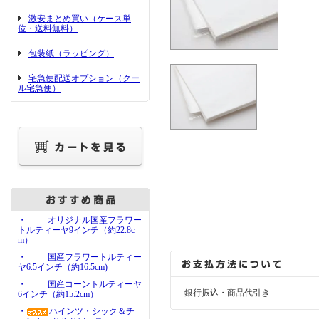
激安まとめ買い（ケース単
位・送料無料）
包装紙（ラッピング）
宅急便配送オプション（クー
ル宅急便）
・
オリジナル国産フラワー
トルティーヤ9インチ（約22.8c
m）
・
国産フラワートルティー
ヤ6.5インチ（約16.5cm)
・
国産コーントルティーヤ
銀行振込・商品代引き
6インチ（約15.2cm）
・
ハインツ・シック＆チ